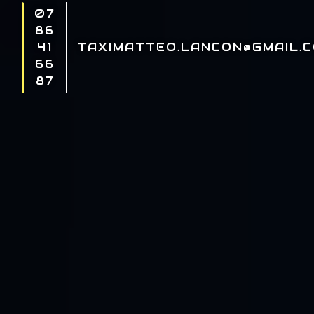
07
86
41
TAXIMATTEO.LANCON@GMAIL.
66
87